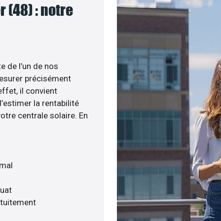
 (48) : notre
te de l’un de nos
esurer précisément
ffet, il convient
estimer la rentabilité
otre centrale solaire. En
imal
quat
atuitement